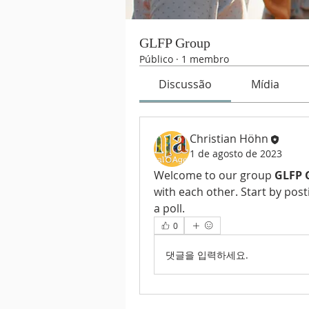
GLFP Group
Público
·
1 membro
Discussão
Mídia
Christian Höhn
1 de agosto de 2023
Welcome to our group 
GLFP 
with each other. Start by post
a poll.
0
댓글을 입력하세요.