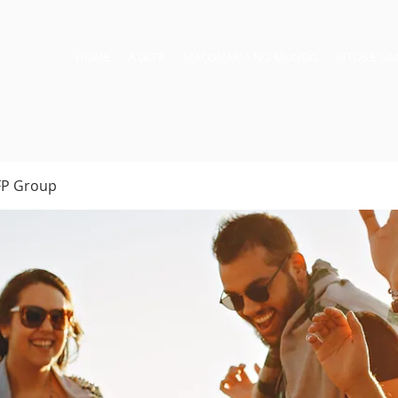
HOME
A GLFP
MAÇONARIA NO MUNDO
RITOS E S
FP Group