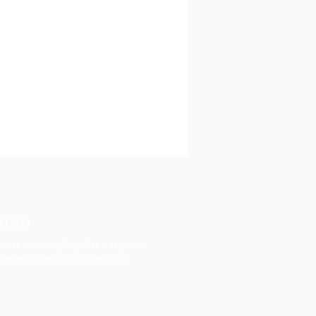
ACTO
actar a associação, utilize o seguinte
 de email:
geral.glfp@gmail.com