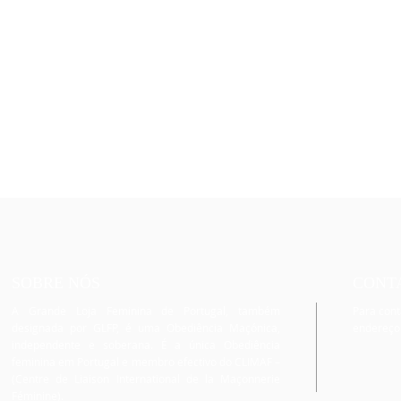
SOBRE NÓS
CONT
A Grande Loja Feminina de Portugal, também
Para cont
designada por GLFP, é uma Obediência Maçónica,
endereço
independente e soberana. É a única Obediência
feminina em Portugal e membro efectivo do CLIMAF –
(Centre de Liaison International de la Maçonnerie
Féminine).