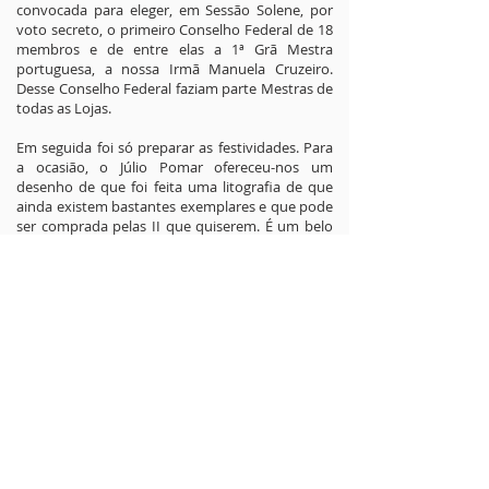
convocada para eleger, em Sessão Solene, por
voto secreto, o primeiro Conselho Federal de 18
membros e de entre elas a 1ª Grã Mestra
portuguesa, a nossa Irmã Manuela Cruzeiro.
Desse Conselho Federal faziam parte Mestras de
todas as Lojas.
Em seguida foi só preparar as festividades. Para
a ocasião, o Júlio Pomar ofereceu-nos um
desenho de que foi feita uma litografia de que
ainda existem bastantes exemplares e que pode
ser comprada pelas II que quiserem. É um belo
Pomar, de um estilo sóbrio e que tem nele muito
do que podemos representar.
Tudo correu bem, como previsto. E como os
povos felizes, diz-se que não têm história, talvez
também não haja no futuro muito mais a contar.
Foram desde então levantadas colunas de mais
sete Lojas, em Lisboa, Leiria, Coimbra e Évora.
Das quais a última fez esta ano o seu primeiro
aniversário. E provavelmente no início do
próximo ano maçónico a Luz chegará ao Algarve
com a nossa 12ª Loja...