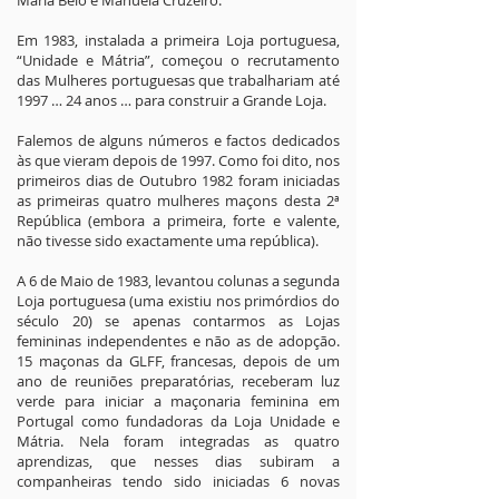
Maria Belo e Manuela Cruzeiro.
Em 1983, instalada a primeira Loja portuguesa,
“Unidade e Mátria”, começou o recrutamento
das Mulheres portuguesas que trabalhariam até
1997 … 24 anos … para construir a Grande Loja.
Falemos de alguns números e factos dedicados
às que vieram depois de 1997. Como foi dito, nos
primeiros dias de Outubro 1982 foram iniciadas
as primeiras quatro mulheres maçons desta 2ª
República (embora a primeira, forte e valente,
não tivesse sido exactamente uma república).
A 6 de Maio de 1983, levantou colunas a segunda
Loja portuguesa (uma existiu nos primórdios do
século 20) se apenas contarmos as Lojas
femininas independentes e não as de adopção.
15 maçonas da GLFF, francesas, depois de um
ano de reuniões preparatórias, receberam luz
verde para iniciar a maçonaria feminina em
Portugal como fundadoras da Loja Unidade e
Mátria. Nela foram integradas as quatro
aprendizas, que nesses dias subiram a
companheiras tendo sido iniciadas 6 novas