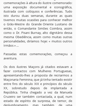
comemorações à altura do ilustre comemorado:
uma exposição documental e iconográfica,
ilustrada com colóquios e conferências. Tudo
isto durou duas semanas, durante as quais
tivemos muitas ocasiões para conhecer melhor
o Grão-Mestre do Grande Oriente Lusitano de
então, o Comandante Simões Coimbra, assim
como o Dr. Pisani Burnay, alto dignitário dessa
mesma Obediência, assim como muitas outras
personalidades, diríamos hoje: « muitos outros
Irmãos » …
Passadas estas comemorações, começou a
aventura.
Os dois ilustres Maçons já citados estavam a
fazer contactos com Mulheres Portuguesas,
apresentando-lhes a proposta de recriarmos a
Maçonaria Feminina, que já tinha tentado existir
entre fins do século XIX e princípios do século
XX, sobretudo depois de implantada a
República. Tinha chegado a vez da Manuela
Cruzeiro ser também contactada, a qual, num
estado de espírito de surpresa, de temor, de
deslumbramento, mas também, de uma