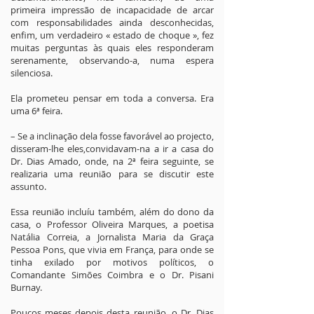
primeira impressão de incapacidade de arcar
com responsabilidades ainda desconhecidas,
enfim, um verdadeiro « estado de choque », fez
muitas perguntas às quais eles responderam
serenamente, observando-a, numa espera
silenciosa.
Ela prometeu pensar em toda a conversa. Era
uma 6ª feira.
– Se a inclinação dela fosse favorável ao projecto,
disseram-lhe eles,convidavam-na a ir a casa do
Dr. Dias Amado, onde, na 2ª feira seguinte, se
realizaria uma reunião para se discutir este
assunto.
Essa reunião incluíu também, além do dono da
casa, o Professor Oliveira Marques, a poetisa
Natália Correia, a Jornalista Maria da Graça
Pessoa Pons, que vivia em França, para onde se
tinha exilado por motivos políticos, o
Comandante Simões Coimbra e o Dr. Pisani
Burnay.
Poucos meses depois desta reunião, o Dr. Dias