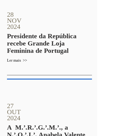
28
NOV
2024
Presidente da República
recebe Grande Loja
Feminina de Portugal
Ler mais >>
27
OUT
2024
A M.’.R.’.G.’.M.’., a
N.’.Q.’.I.’. Anabela Valente