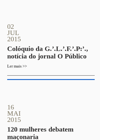
02
JUL
2015
Colóquio da G.’.L.’.F.’.P:’.,
notícia do jornal O Público
Ler mais >>
16
MAI
2015
120 mulheres debatem
maçonaria