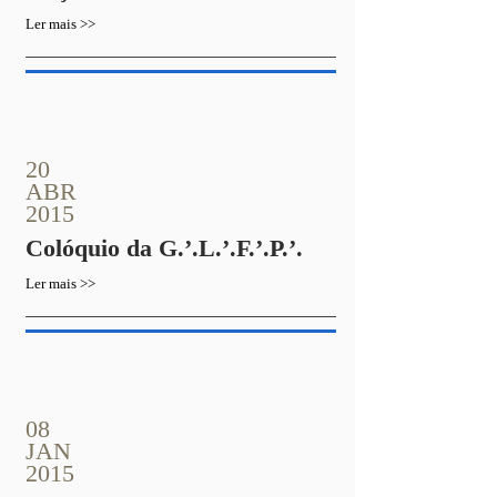
Ler mais >>
20
ABR
2015
Colóquio da G.’.L.’.F.’.P.’.
Ler mais >>
08
JAN
2015