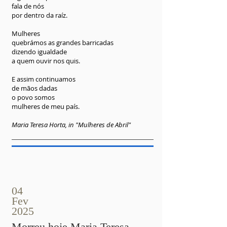
fala de nós
por dentro da raíz.
Mulheres
quebrámos as grandes barricadas
dizendo igualdade
a quem ouvir nos quis.
E assim continuamos
de mãos dadas
o povo somos
mulheres de meu país.
Maria Teresa Horta, in "Mulheres de Abril"
04
Fev
2025
Morreu hoje Maria Teresa