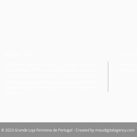
SOBRE NÓS
CONT
A Grande Loja Feminina de Portugal, também
Para cont
designada por GLFP, é uma Obediência Maçónica,
endereço
independente e soberana. É a única Obediência
feminina em Portugal e membro efectivo do CLIMAF –
(Centre de Liaison International de la Maçonnerie
Féminine).
© 2023 Grande Loja Feminina de Portugal - Created by miaudigitalagency.com