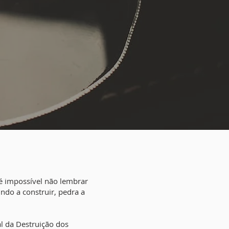
(é impossível não lembrar
do a construir, pedra a
l da Destruição dos