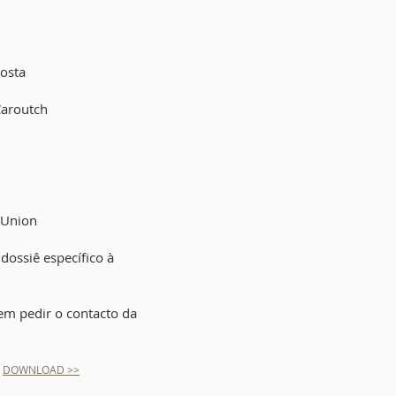
Costa
Caroutch
d’Union
ossiê específico à
em pedir o contacto da
-
DOWNLOAD
>>