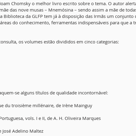
Noam Chomsky o melhor livro escrito sobre o tema. O autor aler
 mãe das nove musas – Mnemósina – sendo assim a mãe de todas 
 a Biblioteca da GLFP tem já à disposição das Irmãs um conjunto
s áreas do conhecimento, ferramentas indispensáveis para que a 
consulta, os volumes estão divididos em cinco categorias:
aquem-se alguns títulos de qualidade incontornável:
 du troisième millénaire, de Irène Mainguy
ortuguesa, vols. I e II, de A. H. Oliveira Marques
e José Adelino Maltez