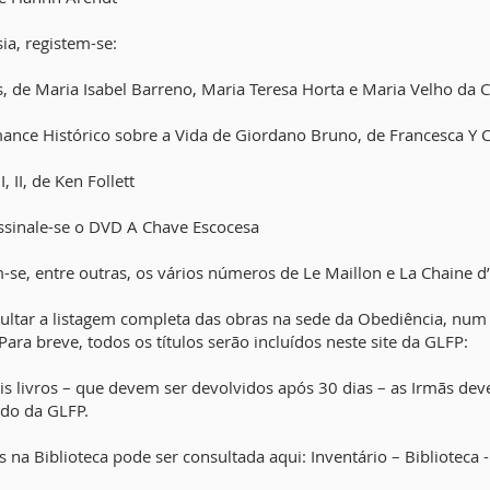
ia, registem-se:
, de Maria Isabel Barreno, Maria Teresa Horta e Maria Velho da 
ce Histórico sobre a Vida de Giordano Bruno, de Francesca Y 
, II, de Ken Follett
ssinale-se o DVD A Chave Escocesa
m-se, entre outras, os vários números de Le Maillon e La Chaine 
ltar a listagem completa das obras na sede da Obediência, num d
Para breve, todos os títulos serão incluídos neste site da GLFP:
is livros – que devem ser devolvidos após 30 dias – as Irmãs dev
ado da GLFP.
es na Biblioteca pode ser consultada aqui: Inventário – Biblioteca 